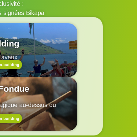
lusivité :
s signées Bikapa
lding
 Lavaux
m-building
 Fondue
gique au-dessus du
m-building