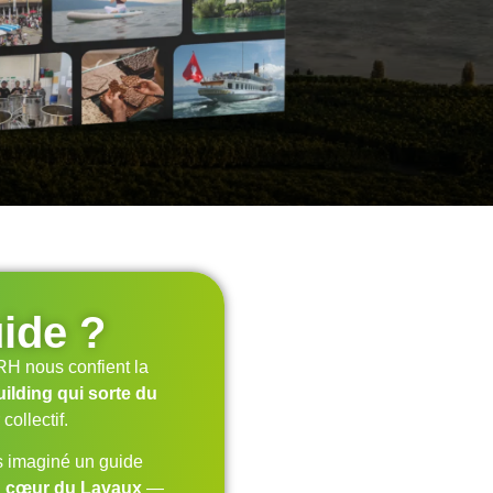
ide ?
H nous confient la
uilding qui sorte du
collectif.
s imaginé un guide
in cœur du Lavaux
—