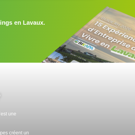
dings en Lavaux.
?
’est une
lpes créent un