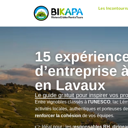
Les Incontourn
15 expérienc
d’entreprise à
en Lavaux
Le guide gratuit pour inspirer vos pr
Entre vignobles classés à
l’UNESCO
, lac Lé
activités locales, authentiques et porteuses 
renforcer la cohésion
de vos équipes.
👉 Idéal pour : les r
esponsables RH,
dirige