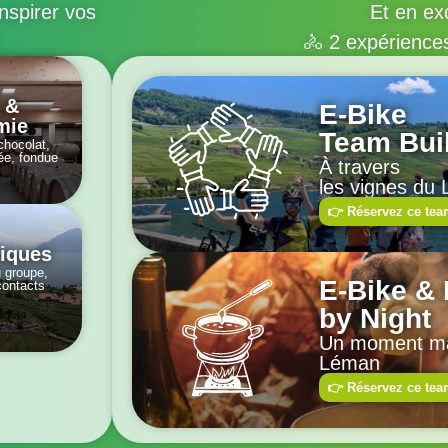
nspirer vos
Et en exc
:
🚴 2 expérience
 &
E-Bike
mie
Team Bui
chocolat,
ée, fondue
À travers
les vignes du
👉 Réservez ce tea
tiques
u groupe,
E-Bike &
contacts
by Night
Un moment ma
Léman
👉 Réservez ce tea