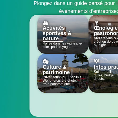
Plongez dans un guide pensé pour i
événements d’entreprise
🏔️
🍷
Activités
Œnologie
sportives &
gastrono
nature
Ateliers vins & 
création de cuv
Rallye dans les vignes, e-
by night…
bike, paddle yoga…
🎭
💡
Culture &
Infos pra
patrimoine
Saison, taille d
durée, budget, 
Privatisation du Chaplin’s
directs.
World, croisière photo,
train panoramique…