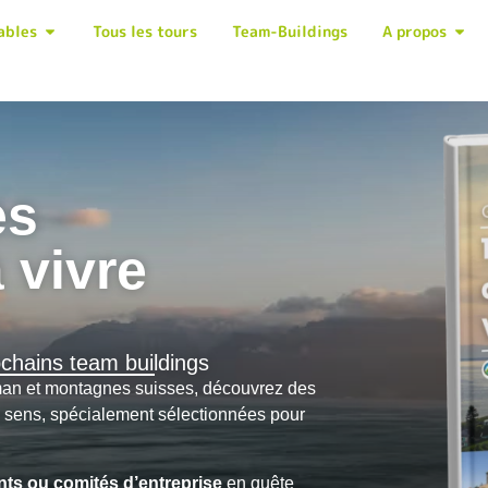
ables
Tous les tours
Team-Buildings
A propos
es
 vivre
ochains team buildings
man et montagnes suisses, découvrez des
de sens, spécialement sélectionnées pour
ants
ou comités d’entreprise
en quête