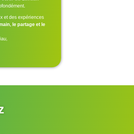
rofondément.
ux et des expériences
main, le partage et le
iau,
z