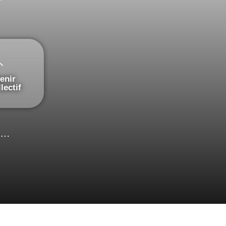
enir
llectif
re…