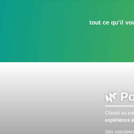
tout ce qu’il v
🌿 P
Classé au pat
expérience à 
Ses vignobles