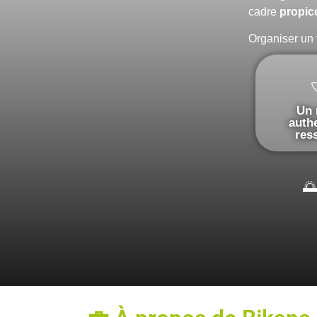
cadre
propice
Organiser un t
Un
auth
res
🌅