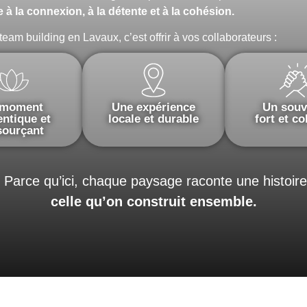
 à la connexion, à la détente et à la cohésion.
eam building en Lavaux, c’est offrir à vos collaborateurs :
 moment
Une expérience
Un souv
entique et
locale et durable
fort et co
sourçant
 Parce qu’ici, chaque paysage raconte une histoi
celle qu’on construit ensemble.